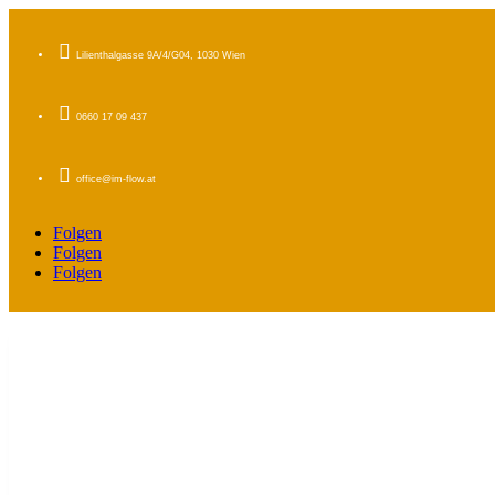

Lilienthalgasse 9A/4/G04, 1030 Wien

0660 17 09 437

office@im-flow.at
Folgen
Folgen
Folgen