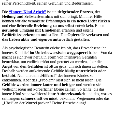
seiner Persönlichkeit, seinen Gefühlen und Bedürfnissen.
Die
“Innere Kind Arbeit”
ist ein
tiefgehender Prozess
, der
Heilung und Selbsterkenntnis
mit sich bringt. Mit ihrer Hilfe
können wir alte verankerte Erfahrungen in ein
neues Licht rücken
und eine
liebevolle Beziehung zu uns selbst
entwickeln. Einen
gesunden Umgang mit Emotionen
erfahren und eigene
Bedürfnisse erkennen und stillen
. Die
Opferrolle verlassen
und
das Leben aktiv und eigenverantwortlich gestalten
.
Als psychologische Beraterin erlebe ich oft, dass Erwachsene ihr
inneres Kind tief
im Unterbewusstsein weggesperrt
haben. Von da
macht es sich zwar heftig in Form von intensiven Gefühlen
bemerkbar, um endlich erhört und gerettet zu werden, aber die
Angst vor den Gefühlen
ist oft zu groß, um sich ihnen zu stellen.
Deshalb werden aufkeimende Gefühle häufig
unterdrückt oder
betäubt
. Nur, um dem „
Hilferuf“
des inneren Kindes zu
entkommen. Aber das „Problem“ lässt sich so nicht lösen! Die
Gefühle werden immer lauter und heftiger
und werden sich
vielleicht sogar auf körperlicher Ebene zeigen. So lange, bis das
innere Kind seine
wohlverdiente Aufmerksamkeit
und das, was es
seit langem
schmerzhaft vermisst
, bekommt. Wegrennen oder das
„Übel“ an der Wurzel packen? Deine Entscheidung!