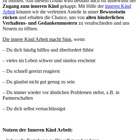
zu müssen. Aus diesem Grund wird deshalb auch oft unbewusst der
Zugang zum inneren Kind
gekappt. Mit Hilfe der
inneren Kind
Arbeit
können wir die verletzten Anteile in unser
Bewusstsein
rücken
und erhalten die Chance, uns von
alten hinderlichen
Verhaltens- und Gedankenmustern
zu verabschieden und uns
Neuem zu öffnen.
Die innere Kind Arbeit macht Sinn
, wenn
– Du dich häufig hilflos und überfordert fühlst
– vieles im Leben schwer und sinnlos erscheint
– Du schnell gereizt reagierst
– Du glaubst nicht gut genug zu sein
– Du immer wieder vor ähnlichen Problemen stehst, z.B. in
Partnerschaften
– Du dich selbst vernachlässigst
Nutzen der Inneren Kind Arbeit: