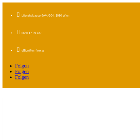

Lilienthalgasse 9A/4/G04, 1030 Wien

0660 17 09 437

office@im-flow.at
Folgen
Folgen
Folgen