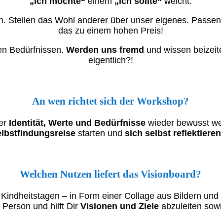
„ich möchte“
einem
„ich sollte“
weicht.
en. Stellen das Wohl anderer über unser eigenes. Passen
das zu einem hohen Preis!
en Bedürfnissen.
Werden uns fremd
und wissen beizeite
eigentlich?!
An wen richtet sich der Workshop?
rer
Identität, Werte und Bedürfnisse
wieder bewusst w
elbstfindungsreise
starten und
sich selbst
reflektieren
Welchen Nutzen liefert das Visionboard?
us Kindheitstagen – in Form einer Collage aus Bildern u
 Person und hilft Dir
Visionen und Ziele
abzuleiten sow